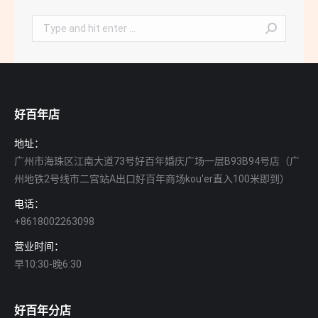
Search:
好百年店
地址：
广州市海珠区江南大道73号好百年婚庆广场一层B93B94号店（广
州地铁2号线市二宫站A出口好百年商场kou'er直入100米即到）
电话：
+8618002263098
营业时间：
早10:30-晚6:30
好百年分店